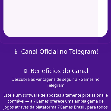
📱 Canal Oficial no Telegram!
📱 Benefícios do Canal
Descubra as vantagens de seguir a 7Games no
Telegram
Este é um software de apostas altamente profissional e
confiável — a 7Games oferece uma ampla gama de
jogos através da plataforma 7Games Brasil , para todos