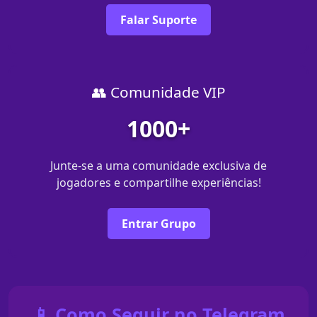
Falar Suporte
👥 Comunidade VIP
1000+
Junte-se a uma comunidade exclusiva de
jogadores e compartilhe experiências!
Entrar Grupo
📱 Como Seguir no Telegram