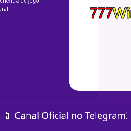
eriência de jogo
ora!
📱 Canal Oficial no Telegram!