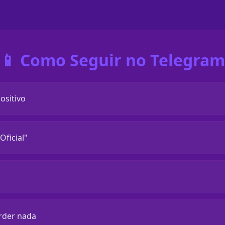
📱 Como Seguir no Telegram
ositivo
ficial"
erder nada