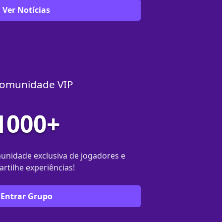
Ver Notícias
Comunidade VIP
1000+
unidade exclusiva de jogadores e
rtilhe experiências!
Entrar Grupo