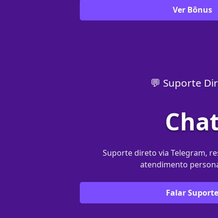
Ver Bônus
💬 Suporte Di
Cha
Suporte direto via Telegram, r
atendimento persona
Falar Suport