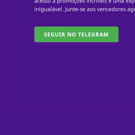
acesso a promoções incríveis e uma exp
inigualável. Junte-se aos vencedores ag
SEGUIR NO TELEGRAM