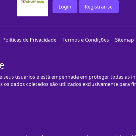
Login
Registrar-se
Políticas de Privacidade
Termos e Condições
Sitemap
de
de seus usuários e está empenhada em proteger todas as i
 os dados coletados são utilizados exclusivamente para fi