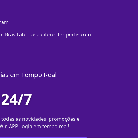
gram
n Brasil atende a diferentes perfis com
cias em Tempo Real
24/7
e todas as novidades, promoções e
Win APP Login em tempo real!