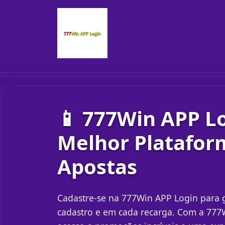
📱 777Win APP L
Melhor Platafor
Apostas
Cadastre-se na 777Win APP Login para
cadastro e em cada recarga. Com a 777