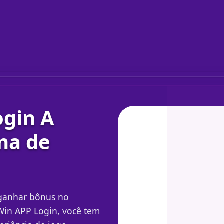
ogin A
ma de
 ganhar bônus no
Win APP Login, você tem