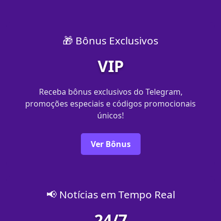
🎁 Bônus Exclusivos
VIP
Receba bônus exclusivos do Telegram,
promoções especiais e códigos promocionais
únicos!
Ver Bônus
📢 Notícias em Tempo Real
24/7