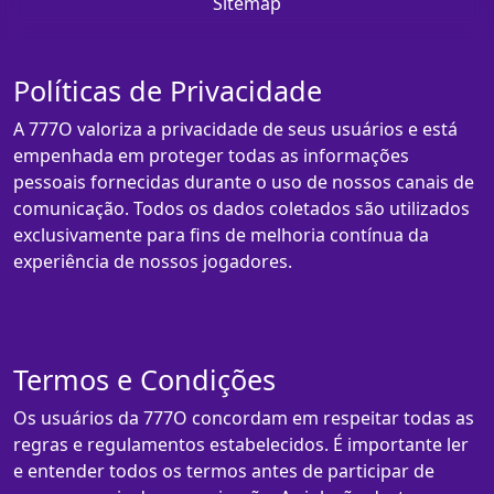
Sitemap
Políticas de Privacidade
A 777O valoriza a privacidade de seus usuários e está
empenhada em proteger todas as informações
pessoais fornecidas durante o uso de nossos canais de
comunicação. Todos os dados coletados são utilizados
exclusivamente para fins de melhoria contínua da
experiência de nossos jogadores.
Termos e Condições
Os usuários da 777O concordam em respeitar todas as
regras e regulamentos estabelecidos. É importante ler
e entender todos os termos antes de participar de