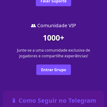
Falar Suporte
👥 Comunidade VIP
1000+
Junte-se a uma comunidade exclusiva de
jogadores e compartilhe experiências!
Entrar Grupo
📱 Como Seguir no Telegram