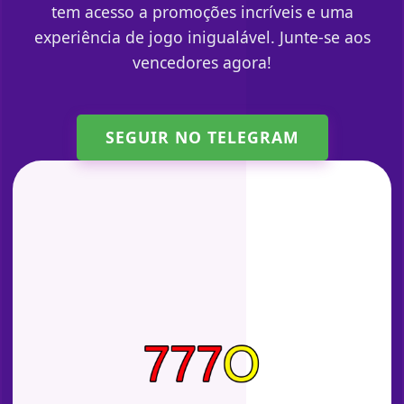
tem acesso a promoções incríveis e uma
experiência de jogo inigualável. Junte-se aos
vencedores agora!
SEGUIR NO TELEGRAM