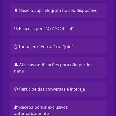
📱 Baixe o app Telegram no seu dispositivo
🔍 Procure por "@777OOficial"
👆 Toque em "Entrar" ou "Join"
🔔 Ative as notificações para não perder
nada
💬 Participe das conversas e interaja
🎁 Receba bônus exclusivos
automaticamente