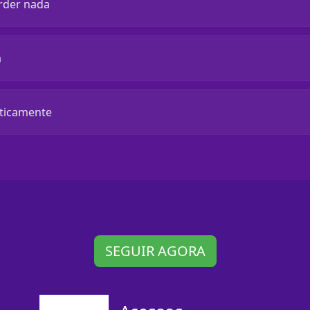
erder nada
a
aticamente
SEGUIR AGORA