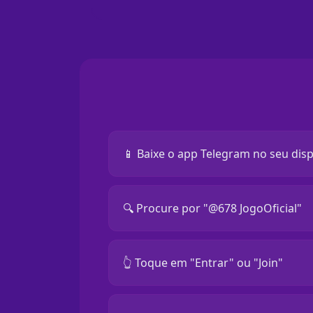
📱 Baixe o app Telegram no seu disp
🔍 Procure por "@678 JogoOficial"
👆 Toque em "Entrar" ou "Join"