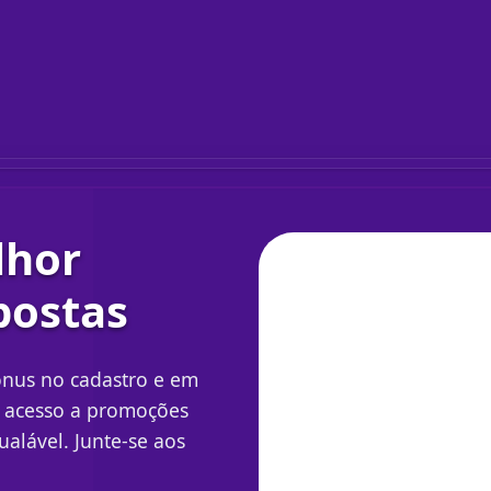
lhor
postas
ônus no cadastro e em
m acesso a promoções
ualável. Junte-se aos