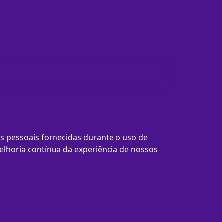
s pessoais fornecidas durante o uso de
elhoria contínua da experiência de nossos