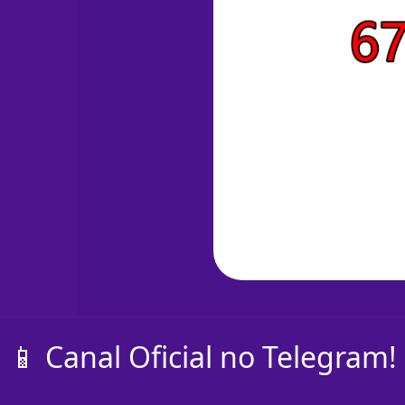
📱 Canal Oficial no Telegram!