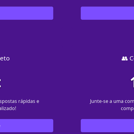
reto
👥 
t
espostas rápidas e
Junte-se a uma com
lizado!
compa
e