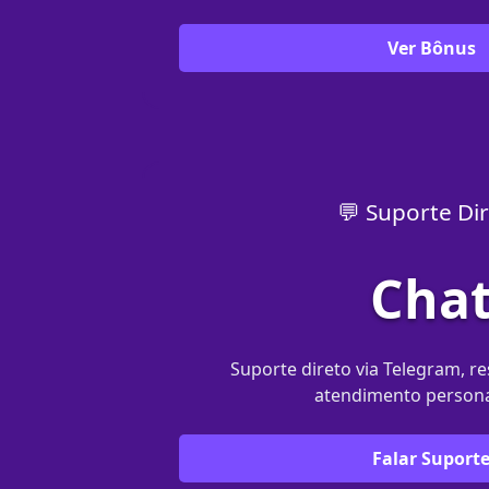
Ver Bônus
💬 Suporte Di
Cha
Suporte direto via Telegram, r
atendimento persona
Falar Suport