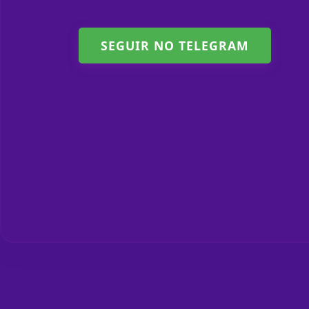
SEGUIR NO TELEGRAM