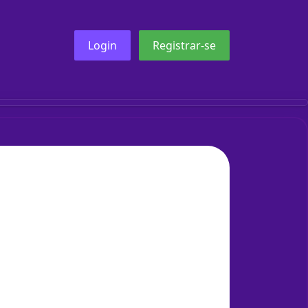
Login
Registrar-se