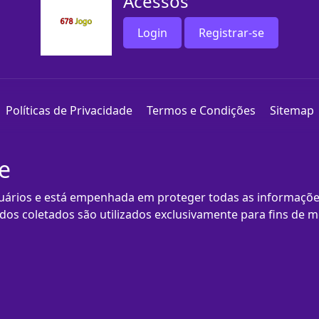
Acessos
Login
Registrar-se
Políticas de Privacidade
Termos e Condições
Sitemap
de
usuários e está empenhada em proteger todas as informaçõe
os coletados são utilizados exclusivamente para fins de m