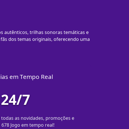
 autênticos, trilhas sonoras temáticas e
 fãs dos temas originais, oferecendo uma
cias em Tempo Real
24/7
e todas as novidades, promoções e
 678 Jogo em tempo real!