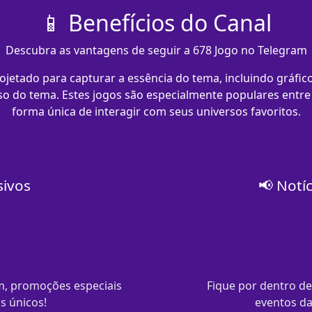
📱 Benefícios do Canal
Descubra as vantagens de seguir a 678 Jogo no Telegram
jetado para capturar a essência do tema, incluindo gráficos
rso do tema. Estes jogos são especialmente populares entre
forma única de interagir com seus universos favoritos.
sivos
📢 Notí
m, promoções especiais
Fique por dentro d
s únicos!
eventos da