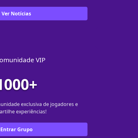
Ver Notícias
Comunidade VIP
1000+
unidade exclusiva de jogadores e
rtilhe experiências!
Entrar Grupo