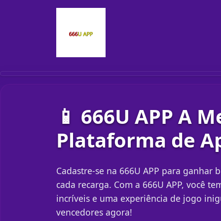
📱 666U APP A M
Plataforma de A
Cadastre-se na 666U APP para ganhar b
cada recarga. Com a 666U APP, você te
incríveis e uma experiência de jogo inig
vencedores agora!