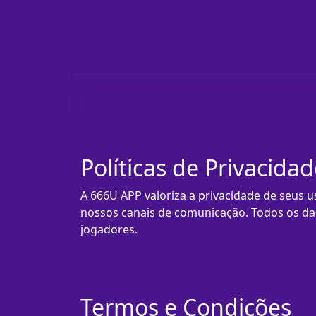
Políticas de Privacida
A 666U APP valoriza a privacidade de seus 
nossos canais de comunicação. Todos os dad
jogadores.
Termos e Condições