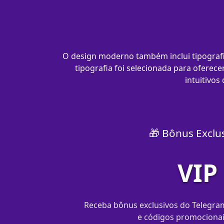
O design moderno também inclui tipografi
tipografia foi selecionada para oferec
intuitivos
🎁 Bônus Exclu
VIP
Receba bônus exclusivos do Telegra
e códigos promocionai