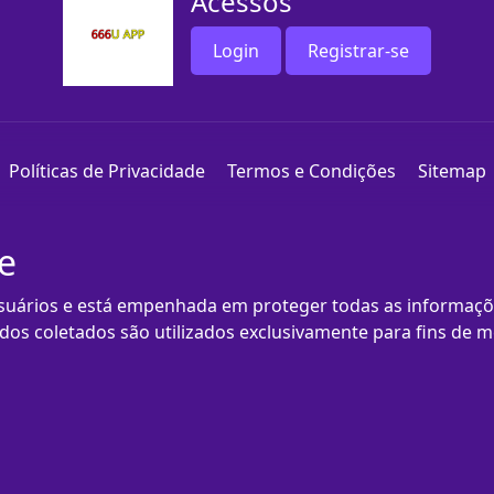
Acessos
Login
Registrar-se
Políticas de Privacidade
Termos e Condições
Sitemap
de
usuários e está empenhada em proteger todas as informaçõ
os coletados são utilizados exclusivamente para fins de m