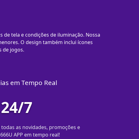
 de tela e condições de iluminação. Nossa
 menores. O design também inclui ícones
s de jogos.
cias em Tempo Real
24/7
e todas as novidades, promoções e
 666U APP em tempo real!