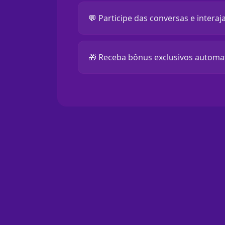
💬 Participe das conversas e interaj
🎁 Receba bônus exclusivos autom