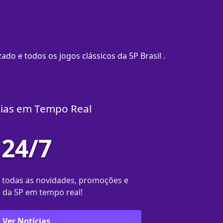
 e todos os jogos clássicos da 5P Brasil .
cias em Tempo Real
24/7
e todas as novidades, promoções e
 da 5P em tempo real!
Ver Notícias