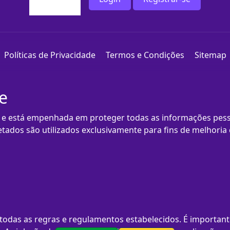
Políticas de Privacidade
Termos e Condições
Sitemap
de
os e está empenhada em proteger todas as informações pes
tados são utilizados exclusivamente para fins de melhoria
odas as regras e regulamentos estabelecidos. É important