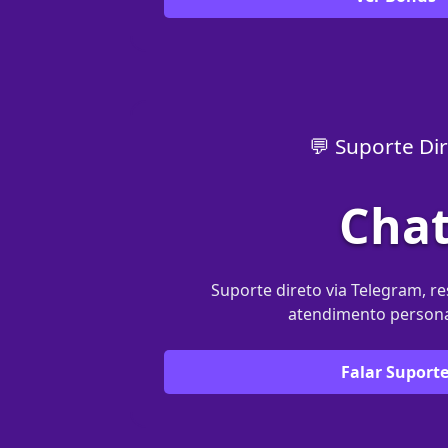
💬 Suporte Di
Cha
Suporte direto via Telegram, r
atendimento persona
Falar Suport