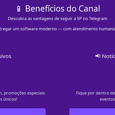
📱 Benefícios do Canal
Descubra as vantagens de seguir a 5P no Telegram
ntregar um software moderno — com atendimento humanizado
sivos
📢 Notí
m, promoções especiais
Fique por dentro d
s únicos!
eventos