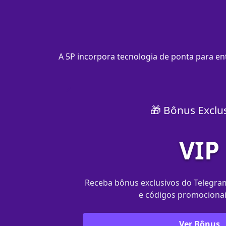
A 5P incorpora tecnologia de ponta para e
🎁 Bônus Exclu
VIP
Receba bônus exclusivos do Telegra
e códigos promocionai
Ver Bônus