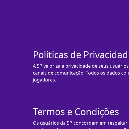
Políticas de Privacida
A 5P valoriza a privacidade de seus usuári
canais de comunicação. Todos os dados cole
jogadores.
Termos e Condições
Os usuários da 5P concordam em respeitar t