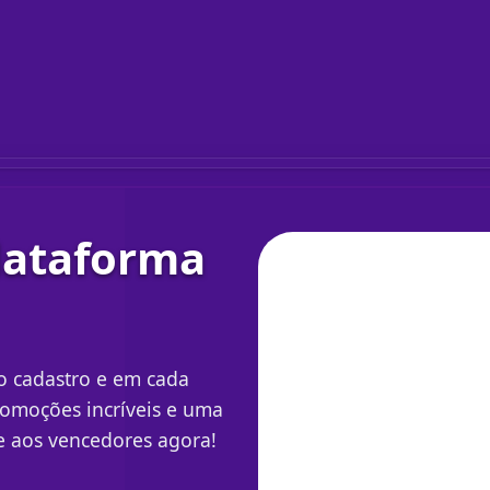
Plataforma
o cadastro e em cada
romoções incríveis e uma
se aos vencedores agora!