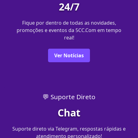
24/7
Fique por dentro de todas as novidades,
promoções e eventos da 5CC.Com em tempo
real!
Ver Notícias
💬 Suporte Direto
Chat
Suporte direto via Telegram, respostas rápidas e
atendimento personalizado!