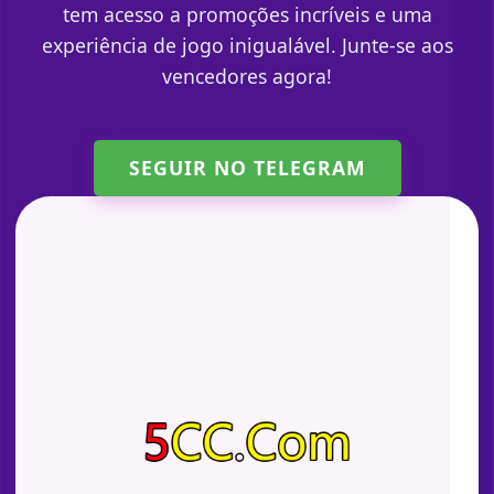
tem acesso a promoções incríveis e uma
experiência de jogo inigualável. Junte-se aos
vencedores agora!
SEGUIR NO TELEGRAM