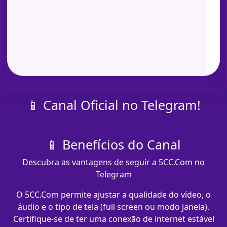
📱 Canal Oficial no Telegram!
📱 Benefícios do Canal
Descubra as vantagens de seguir a 5CC.Com no
Telegram
O 5CC.Com permite ajustar a qualidade do vídeo, o
áudio e o tipo de tela (full screen ou modo janela).
Certifique-se de ter uma conexão de internet estável