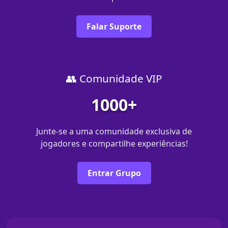
Falar Suporte
👥 Comunidade VIP
1000+
Junte-se a uma comunidade exclusiva de
jogadores e compartilhe experiências!
Entrar Grupo