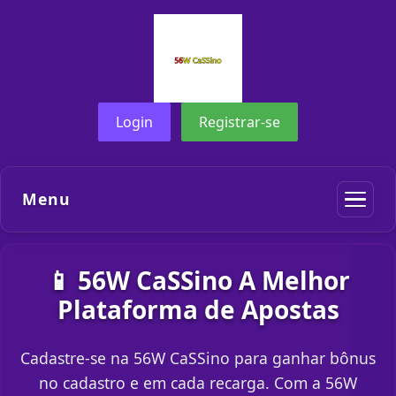
Login
Registrar-se
Menu
📱 56W CaSSino A Melhor
Plataforma de Apostas
Cadastre-se na 56W CaSSino para ganhar bônus
no cadastro e em cada recarga. Com a 56W