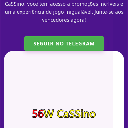
CaSSino, você tem acesso a promoções incríveis e
uma experiência de jogo inigualável. Junte-se aos
vencedores agora!
SEGUIR NO TELEGRAM