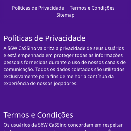
Políticas de Privacidade
Termos e Condições
Sitemap
Políticas de Privacidade
A 56W CaSSino valoriza a privacidade de seus usuários
e está empenhada em proteger todas as informações
pessoais fornecidas durante o uso de nossos canais de
comunicação. Todos os dados coletados são utilizados
exclusivamente para fins de melhoria contínua da
experiência de nossos jogadores.
Termos e Condições
Os usuários da 56W CaSSino concordam em respeitar