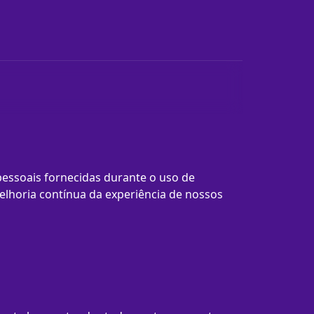
pessoais fornecidas durante o uso de
elhoria contínua da experiência de nossos