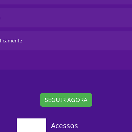
a
aticamente
SEGUIR AGORA
Acessos