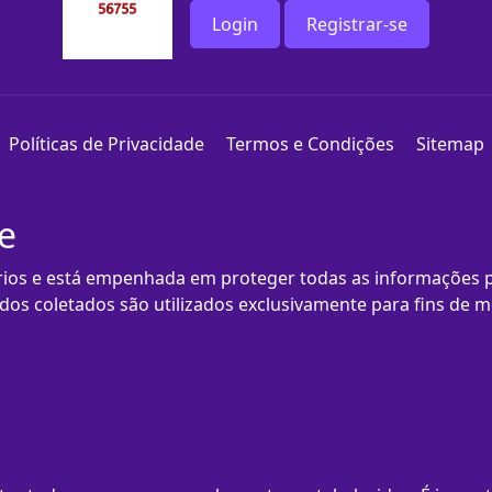
Login
Registrar-se
Políticas de Privacidade
Termos e Condições
Sitemap
de
ários e está empenhada em proteger todas as informações 
os coletados são utilizados exclusivamente para fins de m