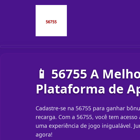
📱 56755 A Melh
Plataforma de A
Cadastre-se na 56755 para ganhar bônu
recarga. Com a 56755, você tem acesso 
uma experiência de jogo inigualável. J
agora!