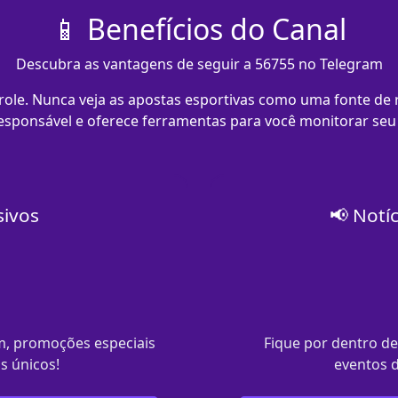
📱 Benefícios do Canal
Descubra as vantagens de seguir a 56755 no Telegram
role. Nunca veja as apostas esportivas como uma fonte de
responsável e oferece ferramentas para você monitorar se
sivos
📢 Notí
m, promoções especiais
Fique por dentro d
s únicos!
eventos 