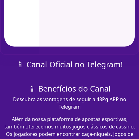
📱 Canal Oficial no Telegram!
📱 Benefícios do Canal
Descubra as vantagens de seguir a 48Pg APP no
Telegram
Além da nossa plataforma de apostas esportivas,
também oferecemos muitos jogos clássicos de cassino.
Os jogadores podem encontrar caça-níqueis, jogos de