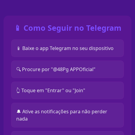
📱 Como Seguir no Telegram
📱 Baixe o app Telegram no seu dispositivo
🔍 Procure por "@48Pg APPOficial"
👆 Toque em "Entrar" ou "Join"
🔔 Ative as notificações para não perder
nada