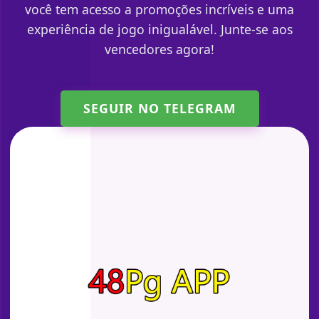
você tem acesso a promoções incríveis e uma
experiência de jogo inigualável. Junte-se aos
vencedores agora!
SEGUIR NO TELEGRAM