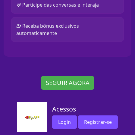
💬 Participe das conversas e interaja
🎁 Receba bônus exclusivos
automaticamente
SEGUIR AGORA
Acessos
Login
Registrar-se