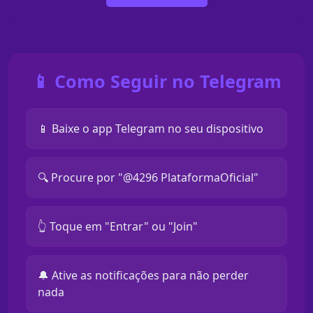
📱 Como Seguir no Telegram
📱 Baixe o app Telegram no seu dispositivo
🔍 Procure por "@4296 PlataformaOficial"
👆 Toque em "Entrar" ou "Join"
🔔 Ative as notificações para não perder
nada