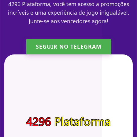
4296 Plataforma, você tem acesso a promoções
incríveis e uma experiência de jogo inigualável.
Junte-se aos vencedores agora!
SEGUIR NO TELEGRAM