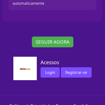
automaticamente
SEGUIR AGORA
Acessos
Login
Registrar-se