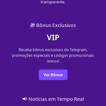
transparente.
🎁 Bônus Exclusivos
VIP
Receba bônus exclusivos do Telegram,
promoções especiais e códigos promocionais
únicos!
Ver Bônus
📢 Notícias em Tempo Real