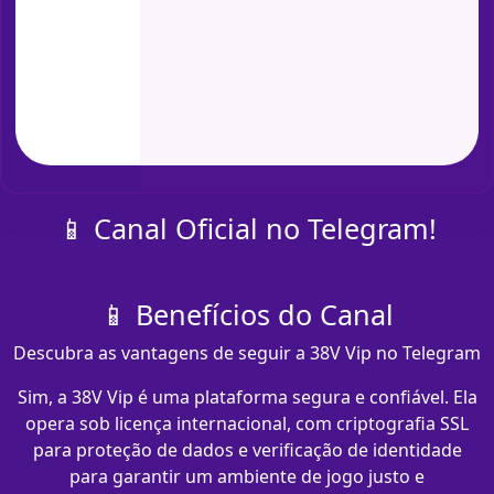
📱 Canal Oficial no Telegram!
📱 Benefícios do Canal
Descubra as vantagens de seguir a 38V Vip no Telegram
Sim, a 38V Vip é uma plataforma segura e confiável. Ela
opera sob licença internacional, com criptografia SSL
para proteção de dados e verificação de identidade
para garantir um ambiente de jogo justo e