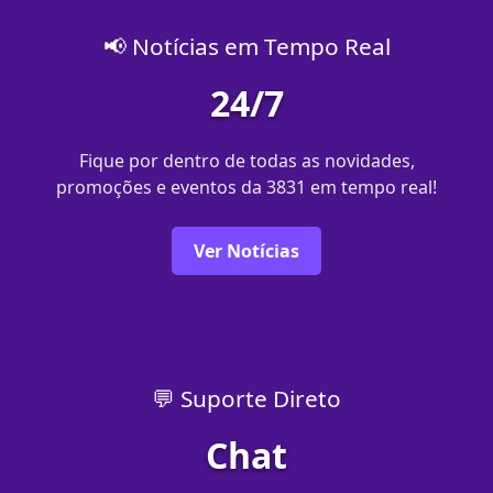
📢 Notícias em Tempo Real
24/7
Fique por dentro de todas as novidades,
promoções e eventos da 3831 em tempo real!
Ver Notícias
💬 Suporte Direto
Chat