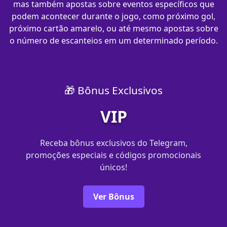
mas também apostas sobre eventos específicos que
podem acontecer durante o jogo, como próximo gol,
próximo cartão amarelo, ou até mesmo apostas sobre
o número de escanteios em um determinado período.
🎁 Bônus Exclusivos
VIP
Receba bônus exclusivos do Telegram,
promoções especiais e códigos promocionais
únicos!
Ver Bônus