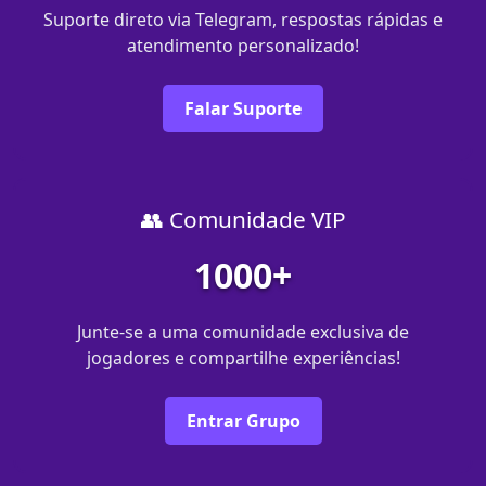
Suporte direto via Telegram, respostas rápidas e
atendimento personalizado!
Falar Suporte
👥 Comunidade VIP
1000+
Junte-se a uma comunidade exclusiva de
jogadores e compartilhe experiências!
Entrar Grupo