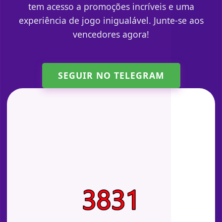
tem acesso a promoções incríveis e uma
experiência de jogo inigualável. Junte-se aos
vencedores agora!
SEGUIR NO TELEGRAM