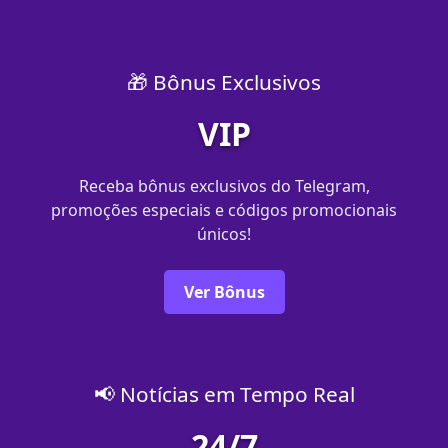
🎁 Bônus Exclusivos
VIP
Receba bônus exclusivos do Telegram,
promoções especiais e códigos promocionais
únicos!
Ver Bônus
📢 Notícias em Tempo Real
24/7