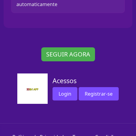
automaticamente
SEGUIR AGORA
Acessos
Login
Registrar-se