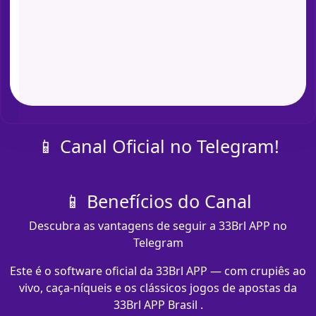
📱 Canal Oficial no Telegram!
📱 Benefícios do Canal
Descubra as vantagens de seguir a 33Brl APP no
Telegram
Este é o software oficial da 33Brl APP — com crupiês ao
vivo, caça-níqueis e os clássicos jogos de apostas da
33Brl APP Brasil .