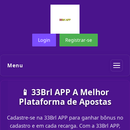
Login
Registrar-se
Menu
📱 33Brl APP A Melhor
Plataforma de Apostas
Cadastre-se na 33Brl APP para ganhar bônus no
cadastro e em cada recarga. Com a 33Brl APP,