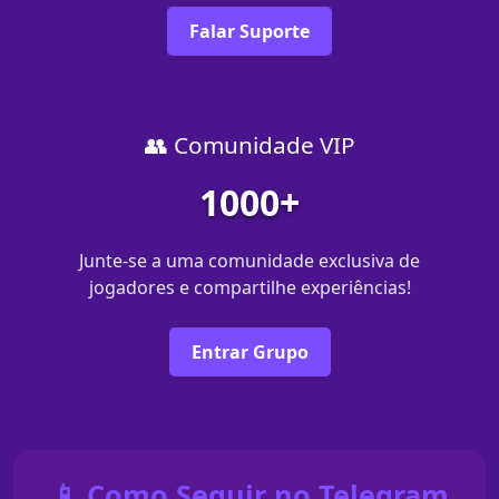
Falar Suporte
👥 Comunidade VIP
1000+
Junte-se a uma comunidade exclusiva de
jogadores e compartilhe experiências!
Entrar Grupo
📱 Como Seguir no Telegram