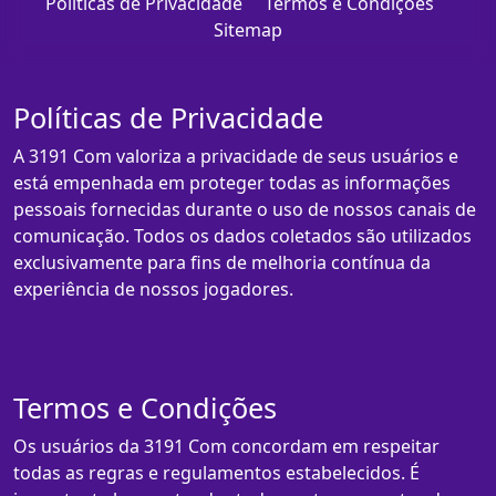
Políticas de Privacidade
Termos e Condições
Sitemap
Políticas de Privacidade
A 3191 Com valoriza a privacidade de seus usuários e
está empenhada em proteger todas as informações
pessoais fornecidas durante o uso de nossos canais de
comunicação. Todos os dados coletados são utilizados
exclusivamente para fins de melhoria contínua da
experiência de nossos jogadores.
Termos e Condições
Os usuários da 3191 Com concordam em respeitar
todas as regras e regulamentos estabelecidos. É