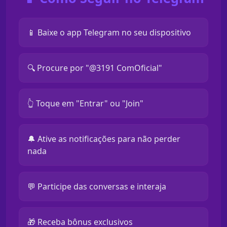
📱 Baixe o app Telegram no seu dispositivo
🔍 Procure por "@3191 ComOficial"
👆 Toque em "Entrar" ou "Join"
🔔 Ative as notificações para não perder
nada
💬 Participe das conversas e interaja
🎁 Receba bônus exclusivos