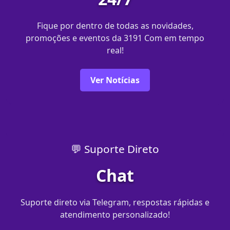
Fique por dentro de todas as novidades,
promoções e eventos da 3191 Com em tempo
real!
Ver Notícias
💬 Suporte Direto
Chat
Suporte direto via Telegram, respostas rápidas e
atendimento personalizado!