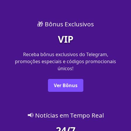
🎁 Bônus Exclusivos
VIP
Receba bônus exclusivos do Telegram,
promoções especiais e códigos promocionais
únicos!
Ver Bônus
📢 Notícias em Tempo Real
24/7