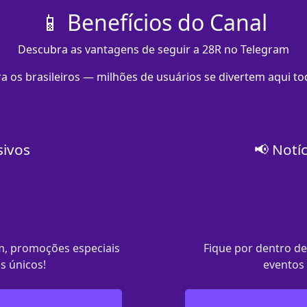
📱 Benefícios do Canal
Descubra as vantagens de seguir a 28R no Telegram
a os brasileiros — milhões de usuários se divertem aqui tod
sivos
📢 Notí
m, promoções especiais
Fique por dentro d
s únicos!
eventos