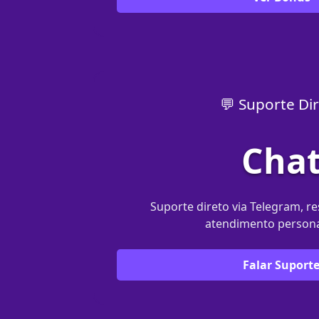
💬 Suporte Di
Cha
Suporte direto via Telegram, r
atendimento persona
Falar Suport