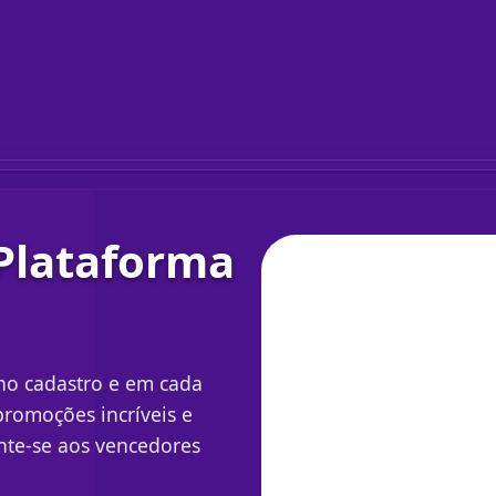
 Plataforma
no cadastro e em cada
promoções incríveis e
unte-se aos vencedores