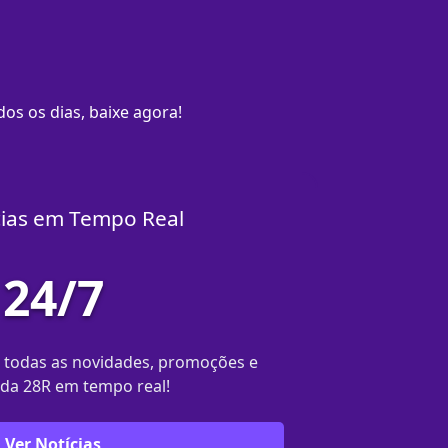
os os dias, baixe agora!
cias em Tempo Real
24/7
e todas as novidades, promoções e
 da 28R em tempo real!
Ver Notícias