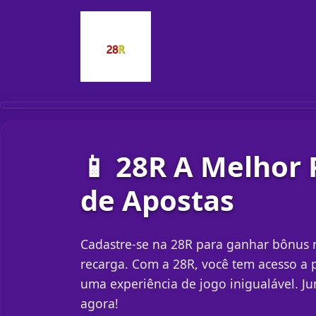
📱 28R A Melhor
de Apostas
Cadastre-se na 28R para ganhar bônus 
recarga. Com a 28R, você tem acesso a 
uma experiência de jogo inigualável. J
agora!