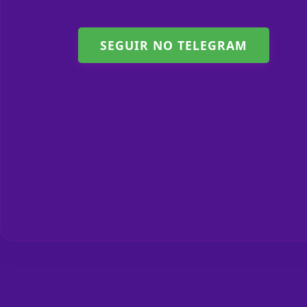
SEGUIR NO TELEGRAM