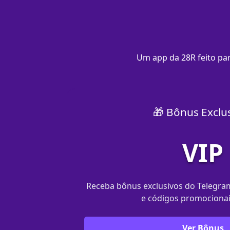
Um app da 28R feito par
🎁 Bônus Exclu
VIP
Receba bônus exclusivos do Telegra
e códigos promocionai
Ver Bônus