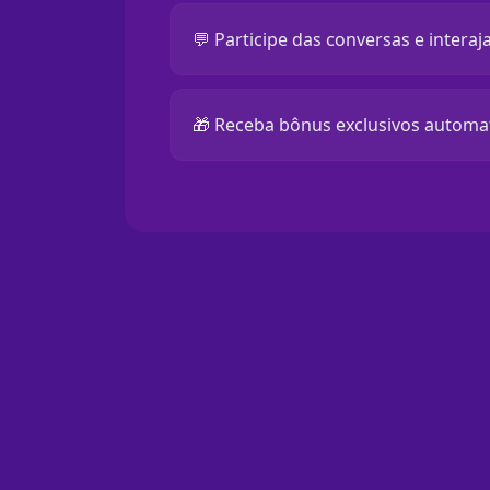
💬 Participe das conversas e interaj
🎁 Receba bônus exclusivos autom