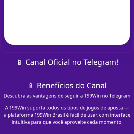
📱 Canal Oficial no Telegram!
📱 Benefícios do Canal
Descubra as vantagens de seguir a 199Win no Telegram
A 199Win suporta todos os tipos de jogos de aposta —
a plataforma 199Win Brasil é fácil de usar, com interface
intuitiva para que você aproveite cada momento.