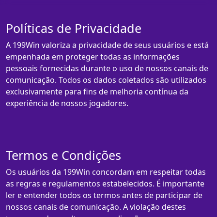
Políticas de Privacidade
A 199Win valoriza a privacidade de seus usuários e está
empenhada em proteger todas as informações
pessoais fornecidas durante o uso de nossos canais de
comunicação. Todos os dados coletados são utilizados
exclusivamente para fins de melhoria contínua da
experiência de nossos jogadores.
Termos e Condições
Os usuários da 199Win concordam em respeitar todas
as regras e regulamentos estabelecidos. É importante
ler e entender todos os termos antes de participar de
nossos canais de comunicação. A violação destes