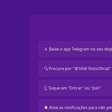
📱 Baixe o app Telegram no seu disp
🔍 Procure por "@1658 SlotsOficial"
👆 Toque em "Entrar" ou "Join"
🔔 Ative as notificações para não p