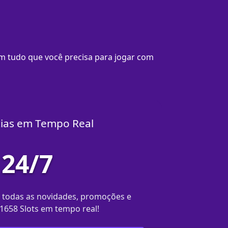
 tem tudo que você precisa para jogar com
cias em Tempo Real
24/7
e todas as novidades, promoções e
1658 Slots em tempo real!