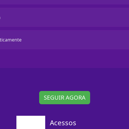
a
aticamente
SEGUIR AGORA
Acessos