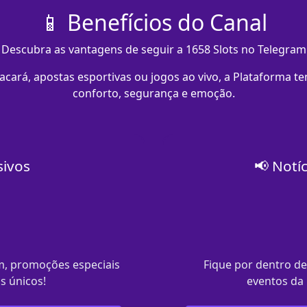
📱 Benefícios do Canal
Descubra as vantagens de seguir a 1658 Slots no Telegram
, bacará, apostas esportivas ou jogos ao vivo, a Plataforma
conforto, segurança e emoção.
sivos
📢 Notí
m, promoções especiais
Fique por dentro d
s únicos!
eventos da 