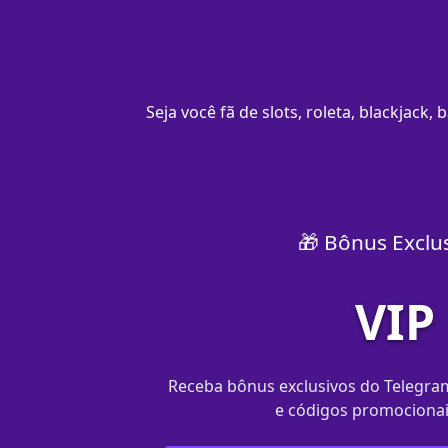
Seja você fã de slots, roleta, blackjack
🎁 Bônus Exclu
VIP
Receba bônus exclusivos do Telegra
e códigos promocionai