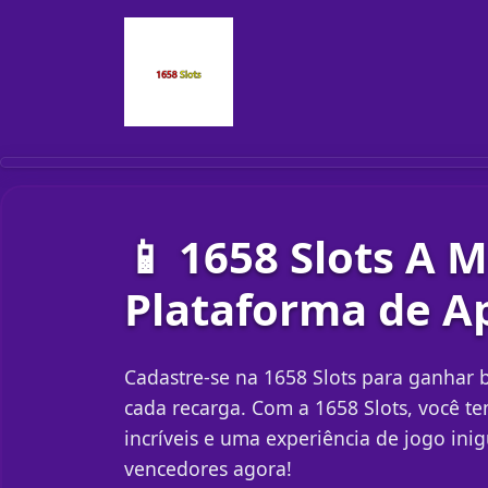
📱 1658 Slots A 
Plataforma de A
Cadastre-se na 1658 Slots para ganhar 
cada recarga. Com a 1658 Slots, você t
incríveis e uma experiência de jogo inig
vencedores agora!