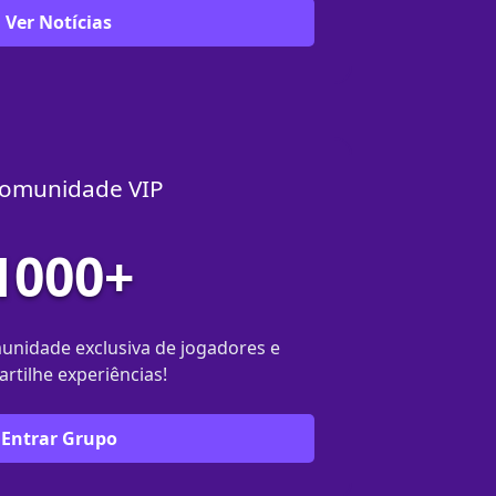
Ver Notícias
Comunidade VIP
1000+
unidade exclusiva de jogadores e
rtilhe experiências!
Entrar Grupo