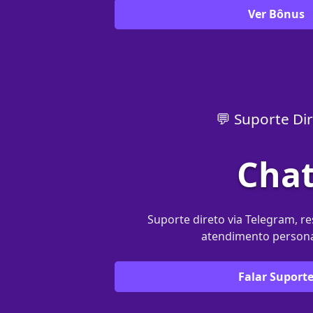
Ver Bônus
💬 Suporte Di
Cha
Suporte direto via Telegram, r
atendimento persona
Falar Suport