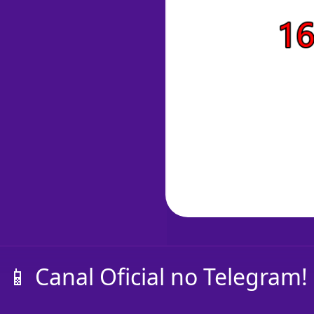
📱 Canal Oficial no Telegram!