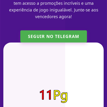
tem acesso a promoções incríveis e uma
experiência de jogo inigualável. Junte-se aos
vencedores agora!
SEGUIR NO TELEGRAM