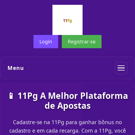
Login
Registrar-se
Menu
📱 11Pg A Melhor Plataforma
de Apostas
Cadastre-se na 11Pg para ganhar bônus no
cadastro e em cada recarga. Com a 11Pg, você