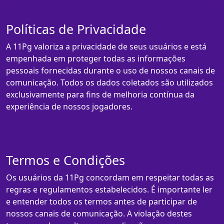
Políticas de Privacidade
A 11Pg valoriza a privacidade de seus usuários e está
empenhada em proteger todas as informações
pessoais fornecidas durante o uso de nossos canais de
comunicação. Todos os dados coletados são utilizados
exclusivamente para fins de melhoria contínua da
experiência de nossos jogadores.
Termos e Condições
Os usuários da 11Pg concordam em respeitar todas as
regras e regulamentos estabelecidos. É importante ler
e entender todos os termos antes de participar de
nossos canais de comunicação. A violação destes