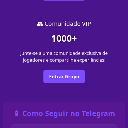
👥 Comunidade VIP
1000+
Junte-se a uma comunidade exclusiva de
jogadores e compartilhe experiências!
Entrar Grupo
📱 Como Seguir no Telegram