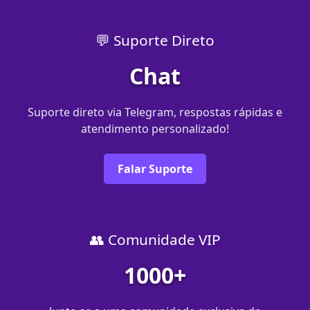
💬 Suporte Direto
Chat
Suporte direto via Telegram, respostas rápidas e
atendimento personalizado!
Falar Suporte
👥 Comunidade VIP
1000+