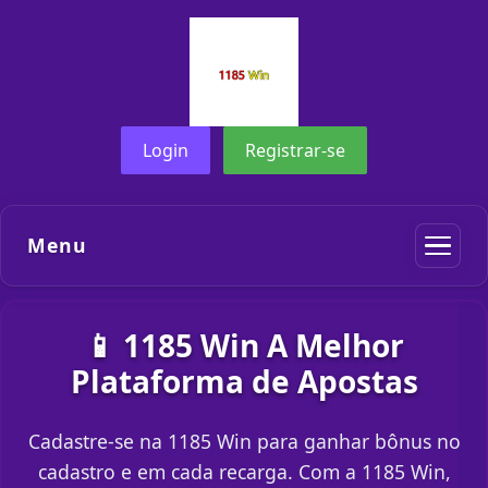
Login
Registrar-se
Menu
📱 1185 Win A Melhor
Plataforma de Apostas
Cadastre-se na 1185 Win para ganhar bônus no
cadastro e em cada recarga. Com a 1185 Win,