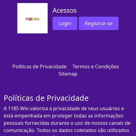
Acessos
Login
Registrar-se
Políticas de Privacidade
Termos e Condições
Sitemap
Políticas de Privacidade
A 1185 Win valoriza a privacidade de seus usuários e
está empenhada em proteger todas as informações
pessoais fornecidas durante o uso de nossos canais de
comunicação. Todos os dados coletados são utilizados