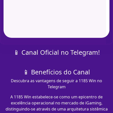
📱 Canal Oficial no Telegram!
📱 Benefícios do Canal
Descubra as vantagens de seguir a 1185 Win no
Telegram
A 1185 Win estabelece-se como um epicentro de
excelência operacional no mercado de iGaming,
distinguindo-se através de uma arquitetura sistêmica